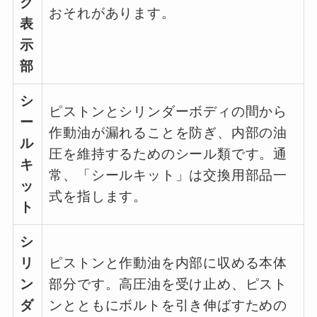
ク
おそれがあります。
表
示
部
シ
ピストンとシリンダーボディの間から
ー
作動油が漏れることを防ぎ、内部の油
ル
圧を維持するためのシール類です。通
キ
常、「シールキット」は交換用部品一
ッ
式を指します。
ト
シ
リ
ピストンと作動油を内部に収める本体
ン
部分です。高圧油を受け止め、ピスト
ダ
ンとともにボルトを引き伸ばすための