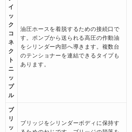
イ
ッ
ク
油圧ホースを着脱するための接続口で
コ
す。ポンプから送られる高圧の作動油
ネ
をシリンダー内部へ導きます。複数台
ク
のテンショナーを連結できるタイプも
ト
あります。
ニ
ッ
プ
ル
ブ
リ
ブリッジをシリンダーボディに保持す
ッ
るためのねじです。ブリッジの脱落を