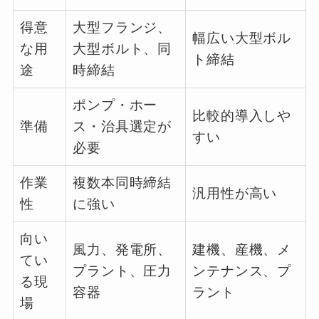
得意
大型フランジ、
幅広い大型ボル
な用
大型ボルト、同
ト締結
途
時締結
ポンプ・ホー
比較的導入しや
準備
ス・治具選定が
すい
必要
作業
複数本同時締結
汎用性が高い
性
に強い
向い
風力、発電所、
建機、産機、メ
てい
プラント、圧力
ンテナンス、プ
る現
容器
ラント
場