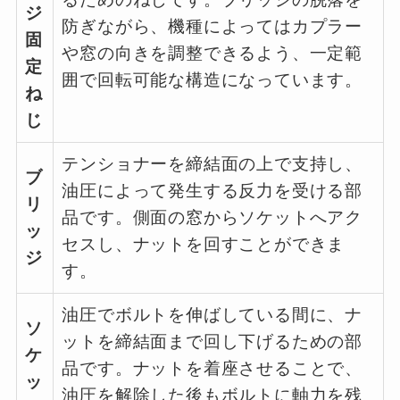
ジ
防ぎながら、機種によってはカプラー
固
や窓の向きを調整できるよう、一定範
定
囲で回転可能な構造になっています。
ね
じ
テンショナーを締結面の上で支持し、
ブ
油圧によって発生する反力を受ける部
リ
品です。側面の窓からソケットへアク
ッ
セスし、ナットを回すことができま
ジ
す。
油圧でボルトを伸ばしている間に、ナ
ソ
ットを締結面まで回し下げるための部
ケ
品です。ナットを着座させることで、
ッ
油圧を解除した後もボルトに軸力を残