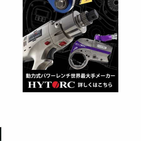
落
そ
管
の